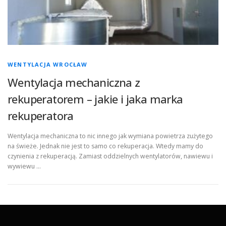
WENTYLACJA WROCŁAW
Wentylacja mechaniczna z
rekuperatorem – jakie i jaka marka
rekuperatora
Wentylacja mechaniczna to nic innego jak wymiana powietrza zużytego
na świeże. Jednak nie jest to samo co rekuperacja. Wtedy mamy do
czynienia z rekuperacją. Zamiast oddzielnych wentylatorów, nawiewu i
wywiewu …